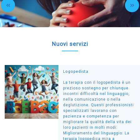
Previous
Nuovi servizi
Logopedista
La terapia con il logopedista è un
prezioso sostegno per chiunque
incontri difficoltà nel linguaggio,
nella comunicazione o nella
deglutizione. Questi professionisti
specializzati lavorano con
pazienza e competenza per
migliorare la qualità della vita dei
loro pazienti in molti modi:
Miglioramento del linguaggio: La
terapia logopedica mira a